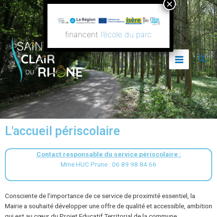
Aller
Main
au
contenu
Menu
financent
l’école du parc
Rech
L'accueil périscolaire
Contact responsable du service périscolaire :
Mme HUC Prune : 06 89 98 84 66
Consciente de l’importance de ce service de proximité essentiel, la
Mairie a souhaité développer une offre de qualité et accessible, ambition
qui est au cœur du Projet Educatif Territorial de la commune.