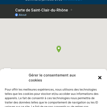
Gérer le consentement aux
cookies
Pour offrir les meilleures expériences, nous utilisons des technologies
telles que les cookies pour stocker et/ou accéder aux informations des
appareils. Le fait de consentir à ces technologies nous permettra de
Retrouvez nous sur Facebook "
Ville de Saint Clair du Rhône
"
traiter des données telles que le comportement de navigation ou les ID
uniques sur ce site. Le fait de ne pas consentir ou de retirer son