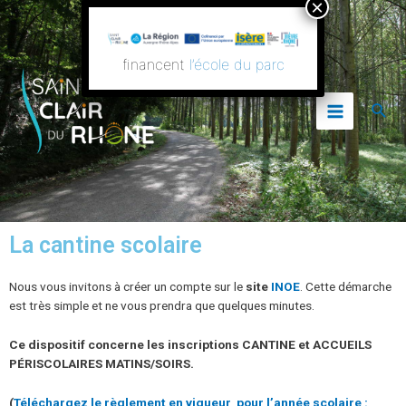
Aller
Main
au
contenu
Menu
financent
l’école du parc
Rech
La cantine scolaire
Nous vous invitons à créer un compte sur le
site
INOE
. Cette démarche
est très simple et ne vous prendra que quelques minutes.
Ce dispositif concerne les inscriptions CANTINE et ACCUEILS
PÉRISCOLAIRES MATINS/SOIRS.
(
Téléchargez le règlement en vigueur pour l’année scolaire :