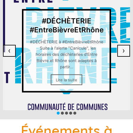
#DÉCHÈTERIE
#EntreBièvreEtRhône
#DÉCHÈTERIE à #EntreBièvreEtRhône
Suite à l'alerte "Canicule", les
‹
›
horaires des déchèteries d'Entre
Bièvre et Rhône sont adaptés à
partir...
Lire la suite
Événements à