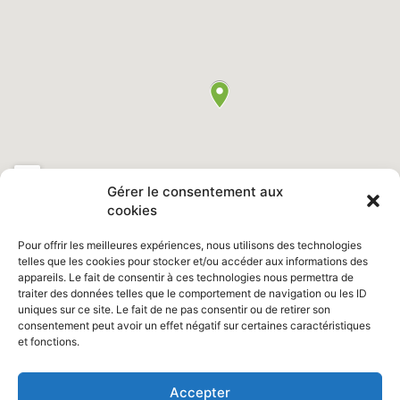
Gérer le consentement aux
cookies
Pour offrir les meilleures expériences, nous utilisons des technologies
telles que les cookies pour stocker et/ou accéder aux informations des
appareils. Le fait de consentir à ces technologies nous permettra de
Retrouvez nous sur Facebook "
Ville de Saint Clair du Rhône
"
traiter des données telles que le comportement de navigation ou les ID
uniques sur ce site. Le fait de ne pas consentir ou de retirer son
consentement peut avoir un effet négatif sur certaines caractéristiques
et fonctions.
Site réalisé par :
www.pointedazur.com
Photos : Vincent Bruzzese /
Accepter
Freepik