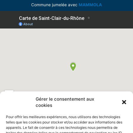
Commune jumelée avec
MAMMOLA
Gérer le consentement aux
cookies
Pour offrir les meilleures expériences, nous utilisons des technologies
telles que les cookies pour stocker et/ou accéder aux informations des
appareils. Le fait de consentir à ces technologies nous permettra de
Retrouvez nous sur Facebook "
Ville de Saint Clair du Rhône
"
traiter des données telles que le comportement de navigation ou les ID