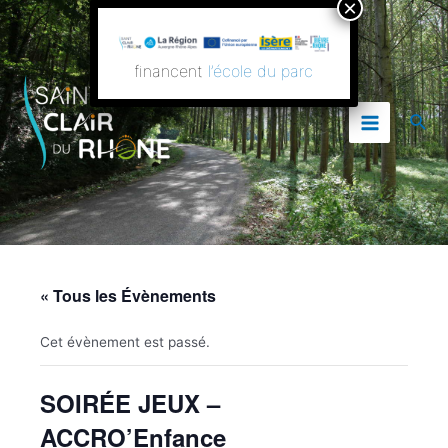
Aller
Main
au
contenu
Menu
financent
l’école du parc
Rech
« Tous les Évènements
Cet évènement est passé.
SOIRÉE JEUX –
ACCRO’Enfance