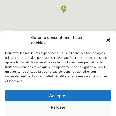
Gérer le consentement aux
cookies
Pour offrir les meilleures expériences, nous utilisons des technologies
telles que les cookies pour stocker et/ou accéder aux informations des
appareils. Le fait de consentir à ces technologies nous permettra de
Retrouvez nous sur Facebook "
Ville de Saint Clair du Rhône
"
traiter des données telles que le comportement de navigation ou les ID
uniques sur ce site. Le fait de ne pas consentir ou de retirer son
consentement peut avoir un effet négatif sur certaines caractéristiques
et fonctions.
Site réalisé par :
www.pointedazur.com
Photos : Vincent Bruzzese /
Accepter
Freepik
Refuser
Mentions légales