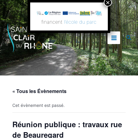
Aller
Main
au
contenu
Menu
financent
l’école du parc
Rech
« Tous les Évènements
Cet évènement est passé.
Réunion publique : travaux rue
de Beauregard