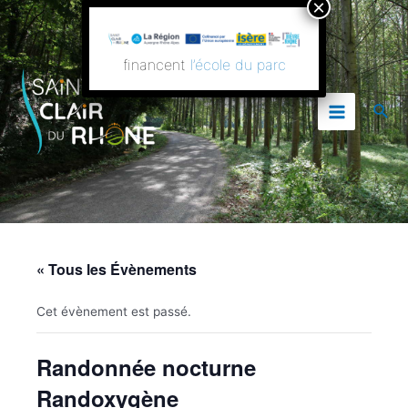
Aller
Main
au
contenu
Menu
financent
l’école du parc
Rech
« Tous les Évènements
Cet évènement est passé.
Randonnée nocturne
Randoxygène