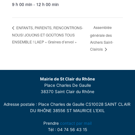
9 h 00 min - 12 h 00 min
Assemblée
ENFANTS, PARENTS, RENCONTRONS-
NOUS! JOUONS ET GOÛTONS TOUS
générale des
ENSEMBLE ! LAEP « Graines d’envol »
Archers Saint-
Clairois
Mairie de St Clair du Rhône
Place Charles De Gaulle
38370 Saint Clair du Rhône
Adresse postale : Place Charles de Gaulle CS10028 SAINT CLAIR
DU RHÔNE 38556 ST MAURICE L'EXIL
Prendre
contact par mail
Tél : 04 74 56 43 15