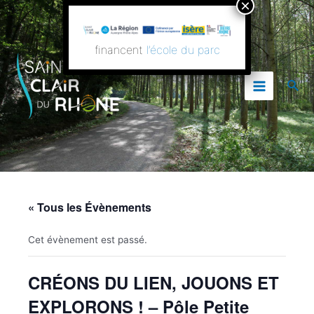
Aller
Main
au
contenu
Menu
financent
l’école du parc
Rech
« Tous les Évènements
Cet évènement est passé.
CRÉONS DU LIEN, JOUONS ET
EXPLORONS ! – Pôle Petite