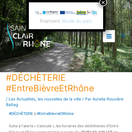
Aller
Navigation
Main
au
de
contenu
l’article
Menu
financent
l’école du parc
Rech
#DÉCHÈTERIE
#EntreBièvreEtRhône
/
Les Actualités
,
les nouvelles de la ville
/ Par
Aurelia Rouvière
Baltag
#DÉCHÈTERIE
à
#EntreBièvreEtRhône
Suite à l’alerte « Canicule », les horaires des déchèteries d’Entre